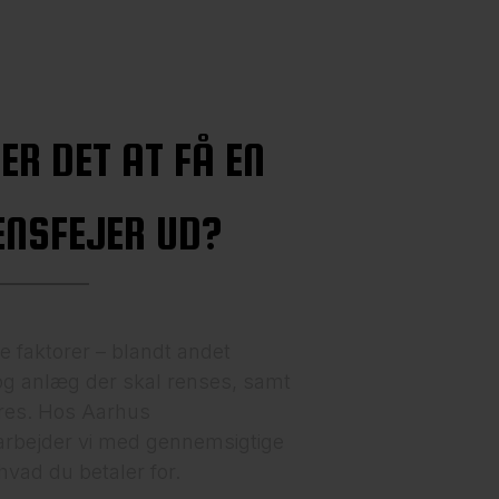
ER DET AT FÅ EN
NSFEJER UD?
e faktorer – blandt andet
og anlæg der skal renses, samt
øres. Hos Aarhus
arbejder vi med gennemsigtige
 hvad du betaler for.