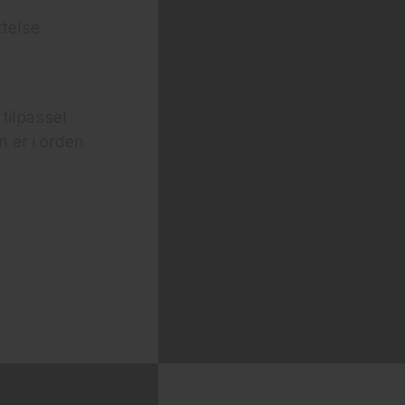
telse
 tilpasset
n er i orden