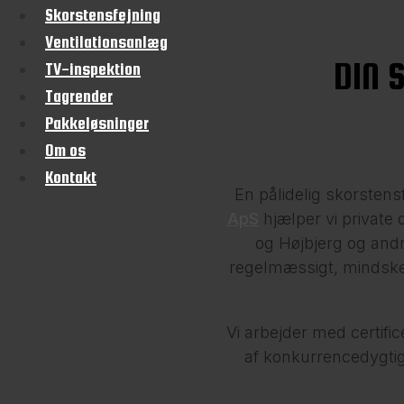
Skorstensfejning
Ventilationsanlæg
DIN 
TV-inspektion
Tagrender
Pakkeløsninger
Om os
Kontakt
En pålidelig skorstens
ApS
hjælper vi private
og Højbjerg og andr
regelmæssigt, mindsker
Vi arbejder med certifice
af konkurrencedygtig