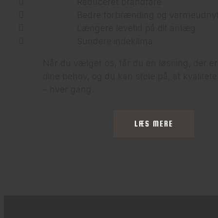
Reduceret brandfare
Bedre forbrænding og varmeudnyt
Længere levetid på dit anlæg
Sundere indeklima
Når du vælger os, får du en løsning, der er
dine behov, og du kan stole på, at kvalitete
– hver gang.
LÆS MERE