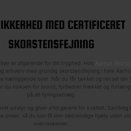
SIKKERHED MED CERTIFICERET
SKORSTENSFEJNING
fejer er afgørende for din tryghed. Hos
Aarhus Skorst
 og erhverv med grundig skorstensfejning i hele Aarh
e nærliggende byer. Når du får tjekket og renset din 
 du risikoen for brand, forbedrer trækket og forlæng
på dit fyringsanlæg.
ret udstyr og giver altid garanti for kvalitet. Samtidig 
e priser, så du kan få den nødvendige hjælp uden ub
overraskelser.