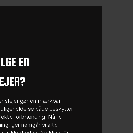
LGE EN
EJER?
tensfejer gør en mærkbar
vedligeholdelse både beskytter
ffektiv forbrænding. Når vi
ning, gennemgår vi altid
for sikkerhed og funktion. En