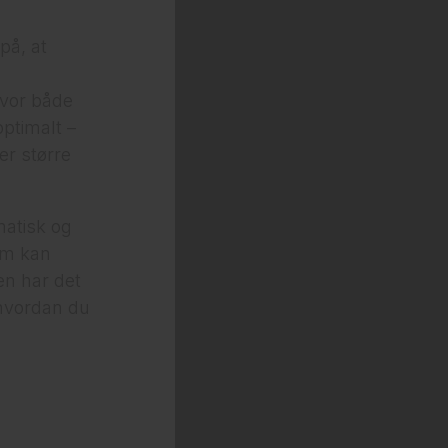
på, at
hvor både
optimalt –
er større
matisk og
om kan
en har det
 hvordan du