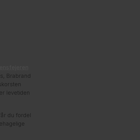
ensfejeren
us, Brabrand
skorsten
er levetiden
får du fordel
ehagelige