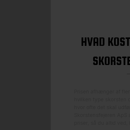
HVAD KOST
SKORSTE
Prisen afhænger af fler
hvilken type skorsten 
hvor ofte det skal udf
Skorstensfejeren ApS 
priser, så du altid ved,