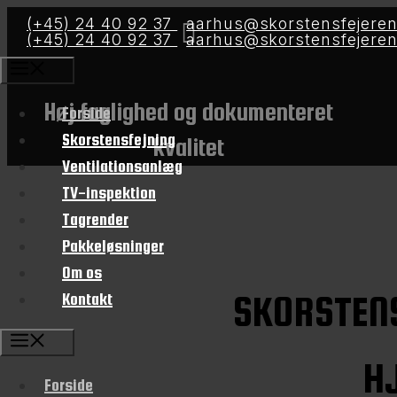
Hop
(+45) 24 40 92 37
aarhus@skorstensfejeren
(+45) 24 40 92 37
aarhus@skorstensfejeren
til
indhold
Menu
Høj faglighed og dokumenteret
Forside
Skorstensfejning
kvalitet
Ventilationsanlæg
TV-inspektion
Tagrender
Pakkeløsninger
Om os
SKORSTENS
Kontakt
Menu
H
Forside