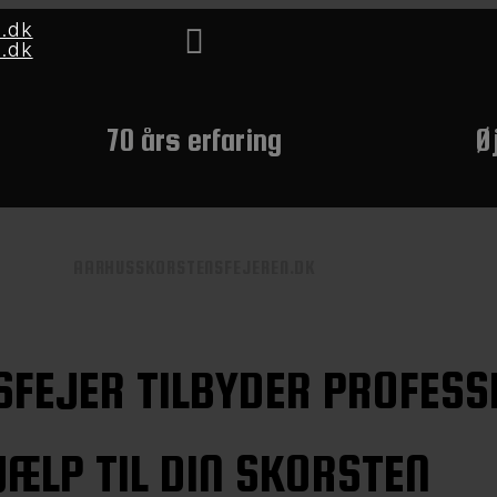
.dk
.dk
70 års erfaring
Ø
AARHUSSKORSTENSFEJEREN.DK
FEJER TILBYDER PROFESS
JÆLP TIL DIN SKORSTEN